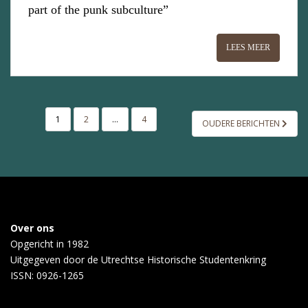
part of the punk subculture”
LEES MEER
BERICHTEN
1
2
…
4
OUDERE BERICHTEN
PAGINERING
Over ons
Opgericht in 1982
Uitgegeven door de
Utrechtse Historische Studentenkring
ISSN: 0926-1265