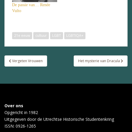
De passie van… Renée
Vulto
21e eeuw
cultuur
LGBT
LGBTIQA+
Bericht
Vergeten Vrouwen
Het mysterie van Dracula
navigatie
Over ons
Opgericht in 1982
Uitgegeven door de
Utrechtse Historische Studentenkring
ISSN: 0926-1265