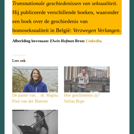
Transnationale geschiedenissen van seksualiteit
.
Hij publiceerde verschillende boeken, waaronder
een boek over de geschiedenis van
homoseksualiteit in België:
Verzwegen Verlangen
.
Afbeelding bovenaan:
Elwin Hofman
Bron:
Linkedin
.
Lees ook
De passie van… dr. Regina
Hoe geschiedenis jij?
Pien van der Hoeven
Stefan Rops