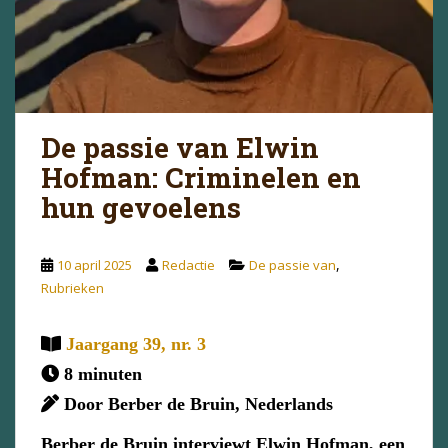
De passie van Elwin
Hofman: Criminelen en
hun gevoelens
,
10 april 2025
Redactie
De passie van
Rubrieken
Jaargang 39, nr. 3
8 minuten
Door Berber de Bruin, Nederlands
Berber de Bruin interviewt Elwin Hofman, een