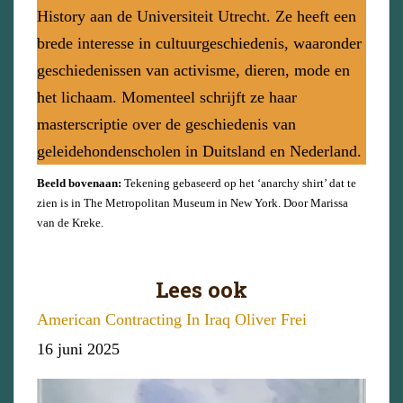
History aan de Universiteit Utrecht. Ze heeft een
brede interesse in cultuurgeschiedenis, waaronder
geschiedenissen van activisme, dieren, mode en
het lichaam. Momenteel schrijft ze haar
masterscriptie over de geschiedenis van
geleidehondenscholen in Duitsland en Nederland.
Beeld bovenaan:
Tekening gebaseerd op het ‘anarchy shirt’ dat te
zien is in The Metropolitan Museum in New York. Door Marissa
van de Kreke.
Lees ook
American Contracting In Iraq Oliver Frei
Datum
16 juni 2025