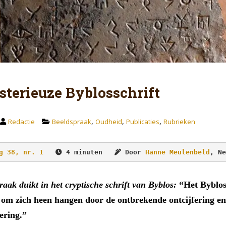
sterieuze Byblosschrift
,
,
,
Redactie
Beeldspraak
Oudheid
Publicaties
Rubrieken
g 38, nr. 1
 4 minuten   
 Door 
Hanne Meulenbeld
, Ne
aak duikt in het cryptische schrift van Byblos:
“Het Byblos
 om zich heen hangen door de ontbrekende ontcijfering en
ering.”