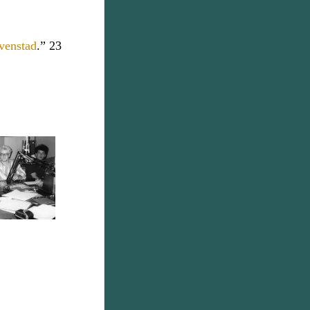
venstad
.” 23