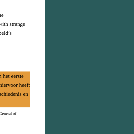
he
ith strange
beld’s
n het eerste
 hiervoor heeft
schiedenis en
General of