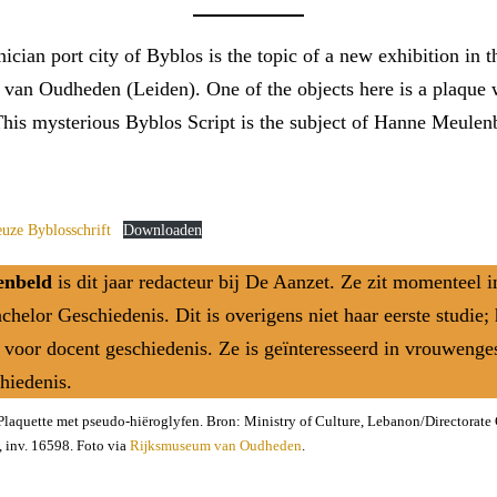
ician port city of Byblos is the topic of a new exhibition in t
an Oudheden (Leiden). One of the objects here is a plaque w
This mysterious Byblos Script is the subject of Hanne Meulen
uze Byblosschrift
Downloaden
enbeld
is dit jaar redacteur bij De Aanzet. Ze zit momenteel i
chelor Geschiedenis. Dit is overigens niet haar eerste studie;
 voor docent geschiedenis. Ze is geïnteresseerd in vrouwenge
chiedenis.
laquette met pseudo-hiëroglyfen. Bron: Ministry of Culture, Lebanon/Directorate 
, inv. 16598. Foto via
Rĳksmuseum van Oudheden
.