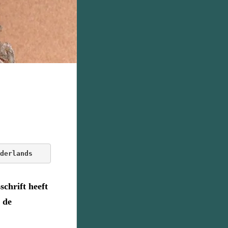
derlands
schrift heeft
 de