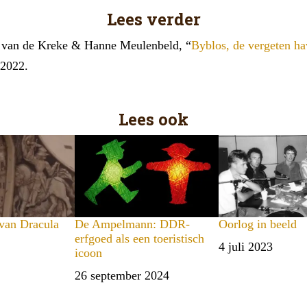
Lees verder
 van de Kreke & Hanne Meulenbeld, “
Byblos, de vergeten ha
 2022.
Lees ook
 van Dracula
De Ampelmann: DDR-
Oorlog in beeld
erfgoed als een toeristisch
Datum
4 juli 2023
icoon
Datum
26 september 2024