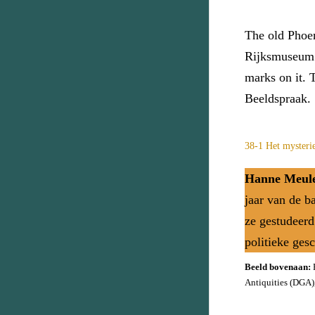
The old Phoen
Rĳksmuseum v
marks on it. 
Beeldspraak.
38-1 Het mysterie
Hanne Meul
jaar van de ba
ze gestudeerd
politieke ges
Beeld bovenaan:
P
Antiquities (DGA)