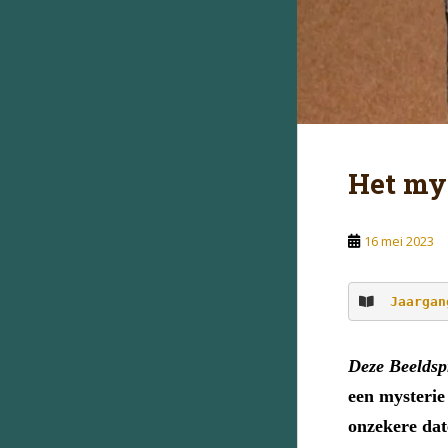
Het my
16 mei 2023
Jaargan
Deze Beeldspr
een mysterie
onzekere dat