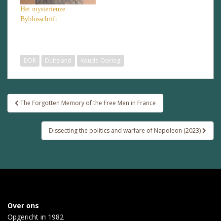
Het mysterieuze
Byblosschrift
DDR
Duitsland
Koude Oorlog
Bericht
The Forgotten Memory of the Free Men in France
navigatie
Dissecting the politics and warfare of Napoleon (2023)
Over ons
Opgericht in 1982