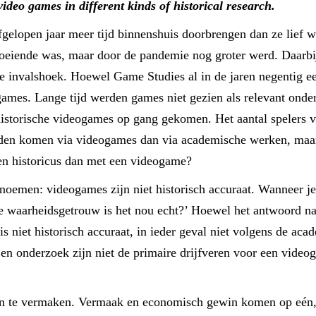
ideo games in different kinds of historical research.
gelopen jaar meer tijd binnenshuis doorbrengen dan ze lief w
groeiende was, maar door de pandemie nog groter werd. Daarbij
he invalshoek. Hoewel Game Studies al in de jaren negentig e
ogames. Lange tijd werden games niet gezien als relevant ond
 historische videogames op gang gekomen. Het aantal spelers v
den komen via videogames dan via academische werken, maar
 een historicus dan met een videogame?
noemen: videogames zijn niet historisch accuraat. Wanneer je
hoe waarheidsgetrouw is het nou echt?’ Hoewel het antwoord na
is niet historisch accuraat, in ieder geval niet volgens de ac
en onderzoek zijn niet de primaire drijfveren voor een videog
te vermaken. Vermaak en economisch gewin komen op eén, d