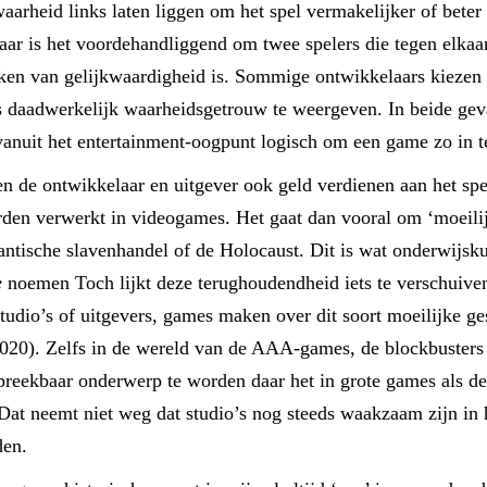
aarheid links laten liggen om het spel vermakelijker of beter
aar is het voordehandliggend om twee spelers die tegen elkaar
 baken van gelijkwaardigheid is. Sommige ontwikkelaars kiezen
s daadwerkelijk waarheidsgetrouw te weergeven. In beide gev
vanuit het entertainment-oogpunt logisch om een game zo in te
n de ontwikkelaar en uitgever ook geld verdienen aan het spe
orden verwerkt in videogames. Het gaat dan vooral om ‘moeili
tlantische slavenhandel of de Holocaust. Dit is wat onderwijs
e
noemen Toch lijkt deze terughoudendheid iets te verschuiven
studio’s of uitgevers, games maken over dit soort moeilijke g
020). Zelfs in de wereld van de AAA-games, de blockbusters v
preekbaar onderwerp te worden daar het in grote games als d
 Dat neemt niet weg dat studio’s nog steeds waakzaam zijn in
den.