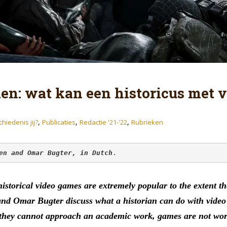
den: wat kan een historicus met
,
,
,
hiedenis jij?
Publicaties
Redactie '21-'22
Rubrieken
en and Omar Bugter, in Dutch
.
istorical video games are extremely popular to the extent t
en and Omar Bugter discuss what a historian can do with vid
t they cannot approach an academic work, games are not wort