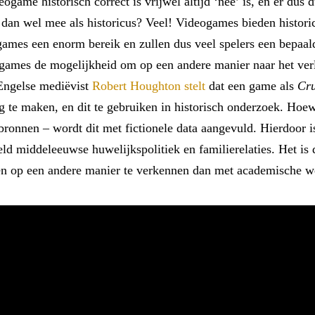
game historisch correct is vrijwel altijd ‘nee’ is, en er dus d
dan wel mee als historicus? Veel! Videogames bieden histori
ames een enorm bereik en zullen dus veel spelers een bepaald
games de mogelijkheid om op een andere manier naar het verle
 Engelse mediëvist
Robert Houghton stelt
dat een game als
Cru
 maken, en dit te gebruiken in historisch onderzoek. Hoewel h
bronnen – wordt dit met fictionele data aangevuld. Hierdoor i
ld middeleeuwse huwelijkspolitiek en familierelaties. Het is d
leden op een andere manier te verkennen dan met academische 