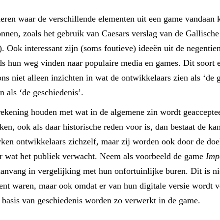
uderen waar de verschillende elementen uit een game vandaan
onnen, zoals het gebruik van Caesars verslag van de Gallisc
. Ook interessant zijn (soms foutieve) ideeën uit de negenti
ds hun weg vinden naar populaire media en games. Dit soort e
ns niet alleen inzichten in wat de ontwikkelaars zien als ‘de 
n als ‘de geschiedenis’.
kening houden met wat in de algemene zin wordt geaccepteerd
n, ook als daar historische reden voor is, dan bestaat de ka
ken ontwikkelaars zichzelf, maar zij worden ook door de doel
r wat het publiek verwacht. Neem als voorbeeld de game
Imp
nvang in vergelijking met hun onfortuinlijke buren. Dit is ni
ent waren, maar ook omdat er van hun digitale versie wordt ve
 basis van geschiedenis worden zo verwerkt in de game.