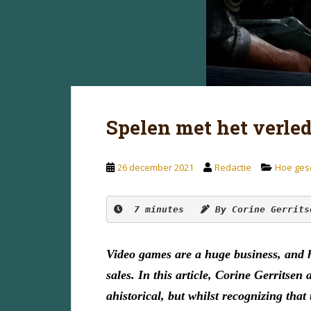
Spelen met het verle
26 december 2021
Redactie
Hoe gesc
7 minutes
By Corine Gerrits
Video games are a huge business, and h
sales. In this article, Corine Gerrits
ahistorical, but whilst recognizing tha