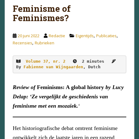
Feminisme of
Feminismes?
,
,
20 juni 2022
Redactie
Eigentijds
Publicaties
,
Recensies
Rubrieken
Volume 37, nr. 2
2 minutes
By 
Fabienne van Wijngaarden
, Dutch
Review of
Feminisms: A global history
by Lucy
Delap: ‘Ze vergelijkt de geschiedenis van
feminisme met een mozaïek.
‘
Het historiografische debat omtrent feminisme
ontwikkelt zich de laatste jaren in een razend