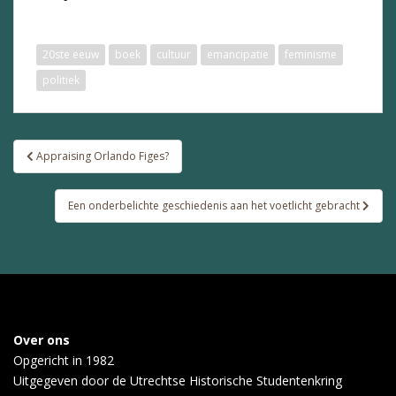
20ste eeuw
boek
cultuur
emancipatie
feminisme
politiek
Bericht
Appraising Orlando Figes?
navigatie
Een onderbelichte geschiedenis aan het voetlicht gebracht
Over ons
Opgericht in 1982
Uitgegeven door de
Utrechtse Historische Studentenkring