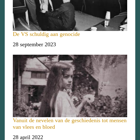
De VS schuldig aan genocide
Datum
28 september 2023
Vanuit de nevelen van de geschiedenis tot mensen
van vlees en bloed
Datum
28 april 2022