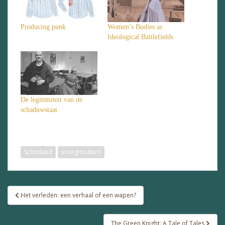
Producing punk
Women’s Bodies as
Ideological Battlefields
De legitimiteit van de
schaduwstaat
Schotland
vroegmodern
Bericht
Het verleden: een verhaal of een wapen?
navigatie
The Green Knight: A Tale of Tales