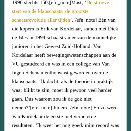
1996 slechts 150.[efn_note]Mast, ‘
De stroeve
start van de klapschaats, de grootste
schaatsrevolutie aller tijden
’.[/efn_note] Eén van
die kopers is Erik van Kordelaar, samen met Dick
de Bles in 1994 schaatstrainer van de mannelijke
junioren in het Gewest Zuid-Holland. Van
Kordelaar heeft bewegingswetenschappen aan de
VU gestudeerd en was in een college van Van
Ingen Schenau enthousiast geworden over de
klapschaats. ‘Ik dacht: als de theorie in praktijk
waar blijkt te zijn, moet ik gewoon veel harder
gaan. Dus waarom zou ik de gok niet
nemen?’[efn_note]Ibidem.[/efn_note] En zo werd
Van Kordelaar de eerste met verbeterde
resultaten. ‘Ik weet het nog goed: mijn record was