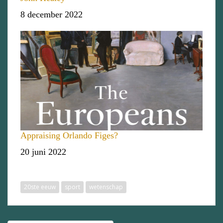
Datum
8 december 2022
Appraising Orlando Figes?
Datum
20 juni 2022
20ste eeuw
sport
wetenschap