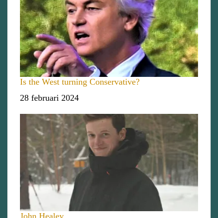
Is the West turning Conservative?
Datum
28 februari 2024
John Healey